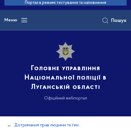
до
Портал в режимі тестування та наповнення
основного
вмісту
Меню
Пошук
Головне управління
Національної поліції в
Луганській області
Офіційний вебпортал
Дотримання прав людини та ґендерної політики