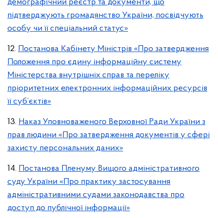
демографічний реєстр та документи, що
підтверджують громадянство України, посвідчують
особу чи її спеціальний статус»
12.
Постанова Кабінету Міністрів «Про затвердження
Положення про єдину інформаційну систему
Міністерства внутрішніх справ та переліку
пріоритетних електронних інформаційних ресурсів
її суб’єктів»
13.
Наказ Уповноваженого Верховної Ради України з
прав людини «Про затвердження документів у сфері
захисту персональних даних»
14.
Постанова Пленуму Вищого адміністративного
суду України «Про практику застосування
адміністративними судами законодавства про
доступ до публічної інформації»