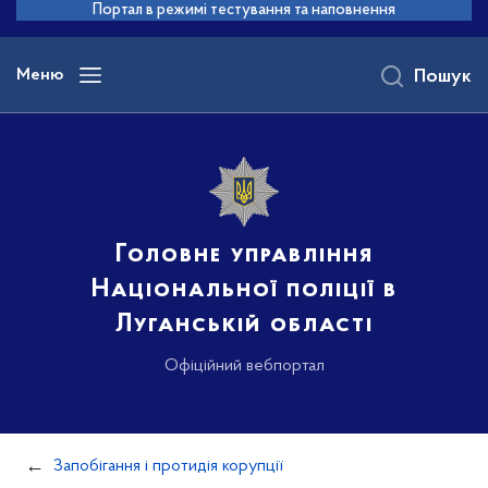
до
Портал в режимі тестування та наповнення
основного
вмісту
Меню
Пошук
Головне управління
Національної поліції в
Луганській області
Офіційний вебпортал
Запобігання і протидія корупції