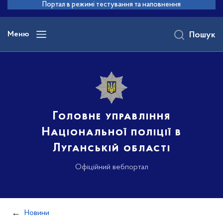
до
Портал в режимі тестування та наповнення
основного
вмісту
Меню
Пошук
Головне управління
Національної поліції в
Луганській області
Офіційний вебпортал
Новини