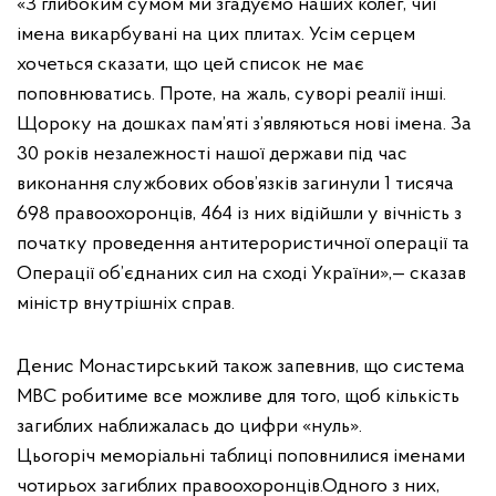
«З глибоким сумом ми згадуємо наших колег, чиї
імена викарбувані на цих плитах. Усім серцем
хочеться сказати, що цей список не має
поповнюватись. Проте, на жаль, суворі реалії інші.
Щороку на дошках пам’яті з’являються нові імена. За
30 років незалежності нашої держави під час
виконання службових обов’язків загинули 1 тисяча
698 правоохоронців, 464 із них відійшли у вічність з
початку проведення антитерористичної операції та
Операції об’єднаних сил на сході України»,— сказав
міністр внутрішніх справ.
Денис Монастирський також запевнив, що система
МВС робитиме все можливе для того, щоб кількість
загиблих наближалась до цифри «нуль».
Цьогоріч меморіальні таблиці поповнилися іменами
чотирьох загиблих правоохоронців.Одного з них,