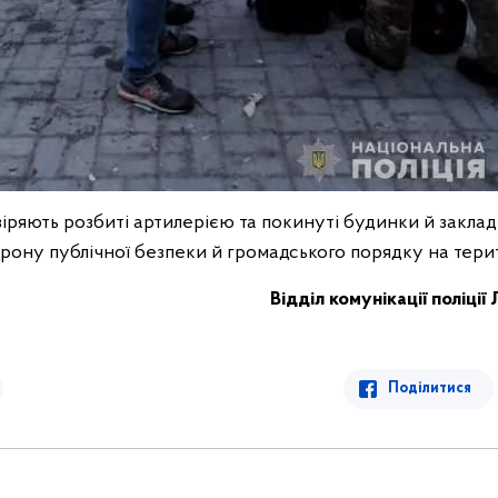
іряють розбиті артилерією та покинуті будинки й заклади
ону публічної безпеки й громадського порядку на терито
Відділ комунікації поліції
Поділитися