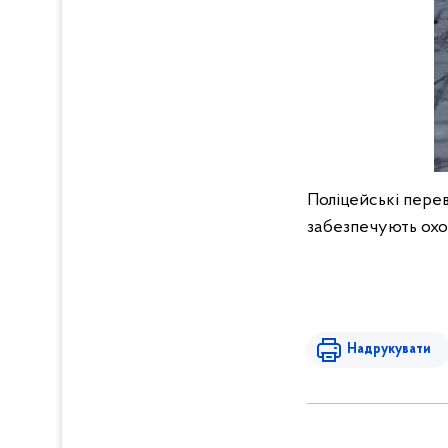
Поліцейські перев
забезпечують охор
Надрукувати