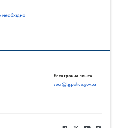
е необхідно
Електронна пошта
secr@lg.police.gov.ua