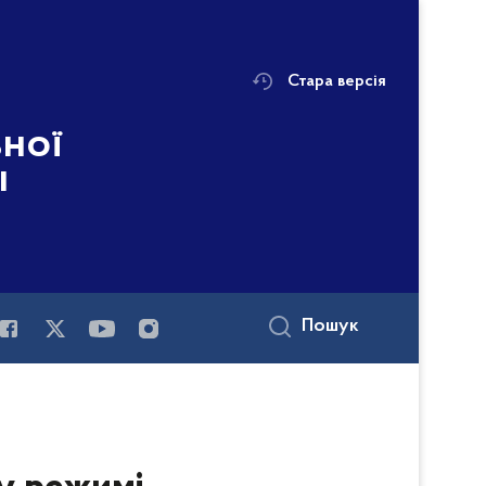
Стара версія
ьної
і
Пошук