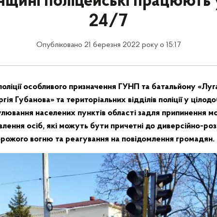
нщині поліцейські працюють 
24/7
Опубліковано 21 березня 2022 року о 15:17
поліції особливого призначення ГУНП та батальйону «Луга
гія Губанова» та територіальних відділів поліції у ціло
лювання населених пунктів області задля припинення м
влення осіб, які можуть бути причетні до диверсійно-ро
орожого вогню та реагування на повідомлення громадян.