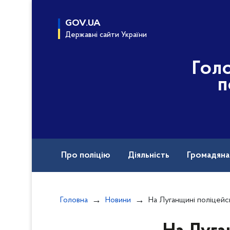
до
основного
GOV.UA
вмісту
Державні сайти України
Гол
п
Про поліцію
Діяльність
Громадян
Назавжди в строю
Головна
Новини
На Луганщині поліцейські