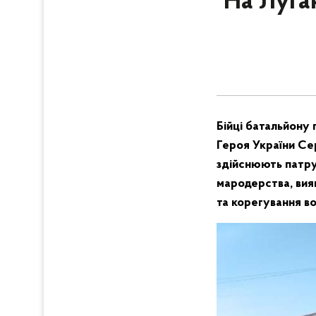
На Луга
Бійці батальйону 
Героя України Сер
здійснюють патру
мародерства, вия
та корегування в