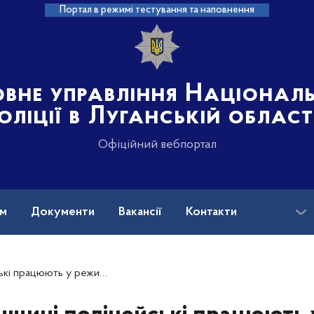
Портал в режимі тестування та наповнення
овне управління Націонал
оліції в Луганській област
Офіційний вебпортал
ам
Документи
Вакансії
Контакти
 працюють у режимі 24/7