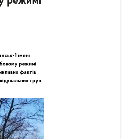
у режимі
нськ-1 імені
добовому режимі
ожливих фактів
звідувальних груп