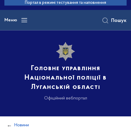
до
Портал в режимі тестування та наповнення
основного
вмісту
Меню
Пошук
Головне управління
Національної поліції в
Луганській області
Офіційний вебпортал
Новини