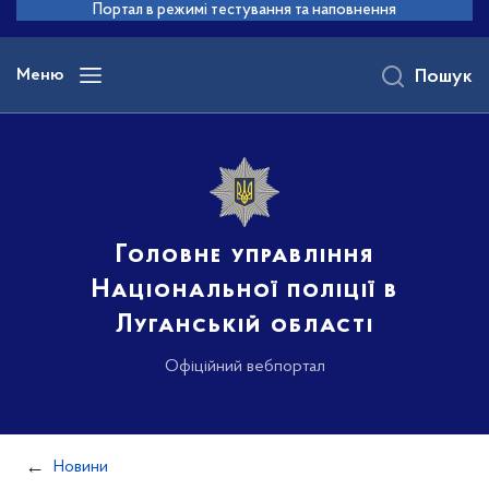
до
Портал в режимі тестування та наповнення
основного
вмісту
Меню
Пошук
Головне управління
Національної поліції в
Луганській області
Офіційний вебпортал
Новини